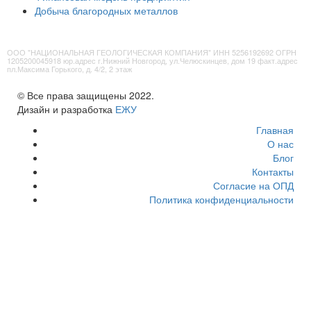
Добыча благородных металлов
ООО "НАЦИОНАЛЬНАЯ ГЕОЛОГИЧЕСКАЯ КОМПАНИЯ" ИНН 5256192692 ОГРН
1205200045918 юр.адрес г.Нижний Новгород, ул.Челюскинцев, дом 19 факт.адрес
пл.Максима Горького, д. 4/2, 2 этаж
© Все права защищены 2022.
Дизайн и разработка
ЕЖУ
Главная
О нас
Блог
Контакты
Согласие на ОПД
Политика конфиденциальности