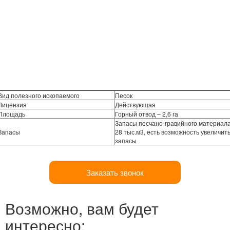
Вид полезного ископаемого
Песок
Лицензия
Действующая
Площадь
Горный отвод – 2,6 га
Запасы песчано-гравийного материал
Запасы
28 тыс.м3, есть возможность увеличит
запасы
Заказать звонок
Возможно, вам будет
интересно: