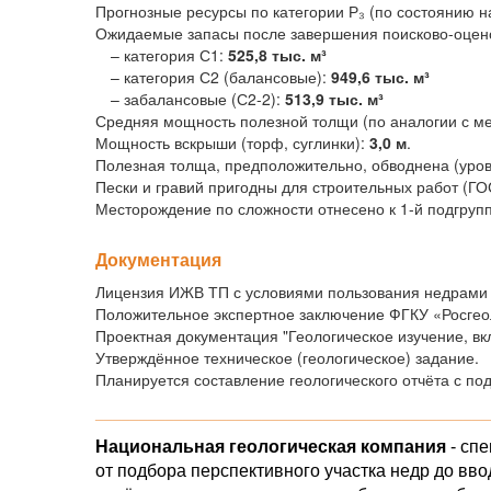
Прогнозные ресурсы по категории Р₃ (по состоянию н
Ожидаемые запасы после завершения поисково-оцено
– категория С1:
525,8 тыс. м³
– категория С2 (балансовые):
949,6 тыс. м³
– забалансовые (С2-2):
513,9 тыс. м³
Средняя мощность полезной толщи (по аналогии с м
Мощность вскрыши (торф, суглинки):
3,0 м
.
Полезная толща, предположительно, обводнена (урове
Пески и гравий пригодны для строительных работ (ГО
Месторождение по сложности отнесено к 1-й подгруп
Документация
Лицензия ИЖВ ТП с условиями пользования недрами (
Положительное экспертное заключение ФГКУ «Росгео
Проектная документация "Геологическое изучение, вк
Утверждённое техническое (геологическое) задание.
Планируется составление геологического отчёта с по
_____________________________________________
Национальная геологическая компания
- сп
от подбора перспективного участка недр до вв