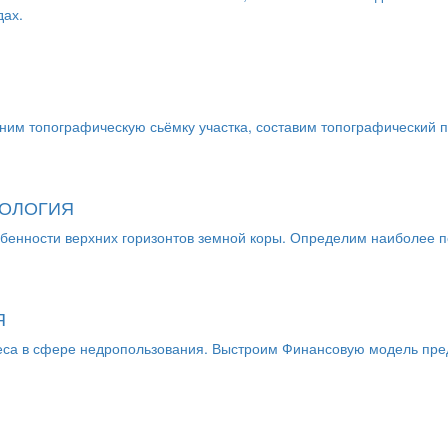
дах.
им топографическую сьёмку участка, составим топографический п
ЕОЛОГИЯ
бенности верхних горизонтов земной коры. Определим наиболее п
Я
неса в сфере недропользования. Выстроим Финансовую модель пр