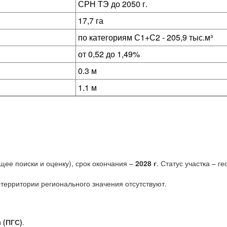
СРН ТЭ до 2050 г.
17,7 га
по категориям С1+С2 - 205,9 тыс.м³
от 0,52 до 1,49%
0.3 м
1.1 м
ее поиски и оценку), срок окончания –
2028 г
. Статус участка – г
территории регионального значения отсутствуют.
 (ПГС)
.