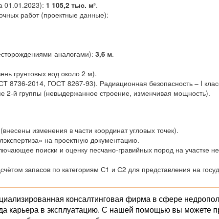
а 01.01.2023):
1 105,2 тыс. м³
.
чных работ (проектные данные):
есторождениями-аналогами):
3,6 м
.
нь грунтовых вод около 2 м).
СТ 8736-2014, ГОСТ 8267-93). Радиационная безопасность – I клас
пе 2-й группы (невыдержанное строение, изменчивая мощность).
внесены изменения в части координат угловых точек).
лэкспертиза» на проектную документацию.
лючающее поиски и оценку песчано-гравийных пород на участке недр
дсчётом запасов по категориям С1 и С2 для представления на госу
________________________________________________________
ециализированная консалтинговая фирма в сфере недропо
ода карьера в эксплуатацию. С нашей помощью вы можете 